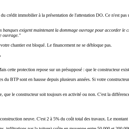
du crédit immobilier à la présentation de l'attestation DO. Ce n'est pas
es banques exigent maintenant la dommage ouvrage pour accorder le c
e ouvrage."
votre chantier est bloqué. Le financement ne se débloque pas.
?
is cette protection repose sur un présupposé : que le constructeur exis
rises du BTP sont en hausse depuis plusieurs années. Si votre constructeu
ue le constructeur soit toujours en activité ou non. C'est la différence 
onstruction neuve. C'est 2 à 5% du coût total des travaux. Le montant s
ns, infiltrations par la toiture) coûte en moyenne entre 50 000 et 200 000