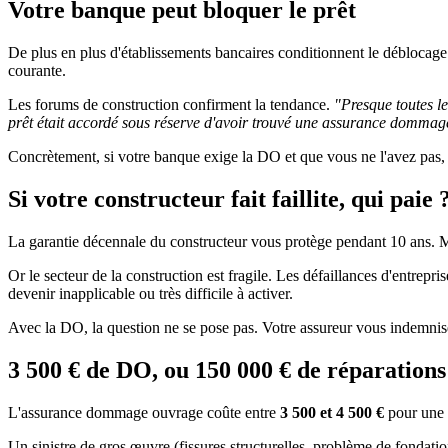
Votre banque peut bloquer le prêt
De plus en plus d'établissements bancaires conditionnent le déblocage 
courante.
Les forums de construction confirment la tendance.
"Presque toutes l
prêt était accordé sous réserve d'avoir trouvé une assurance dommag
Concrètement, si votre banque exige la DO et que vous ne l'avez pas, 
Si votre constructeur fait faillite, qui paie 
La garantie décennale du constructeur vous protège pendant 10 ans. Ma
Or le secteur de la construction est fragile. Les défaillances d'entrep
devenir inapplicable ou très difficile à activer.
Avec la DO, la question ne se pose pas. Votre assureur vous indemnise, q
3 500 € de DO, ou 150 000 € de réparations
L'assurance dommage ouvrage coûte entre
3 500 et 4 500 €
pour une c
Un sinistre de gros œuvre (fissures structurelles, problème de fondatio