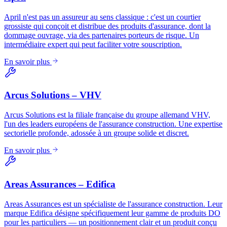
April n'est pas un assureur au sens classique : c'est un courtier
grossiste qui conçoit et distribue des produits d'assurance, dont la
dommage ouvrage, via des partenaires porteurs de risque. Un
intermédiaire expert qui peut faciliter votre souscription.
En savoir plus
Arcus Solutions – VHV
Arcus Solutions est la filiale française du groupe allemand VHV,
l'un des leaders européens de l'assurance construction. Une expertise
sectorielle profonde, adossée à un groupe solide et discret.
En savoir plus
Areas Assurances – Edifica
Areas Assurances est un spécialiste de l'assurance construction. Leur
marque Edifica désigne spécifiquement leur gamme de produits DO
pour les particuliers — un positionnement clair et un produit conçu