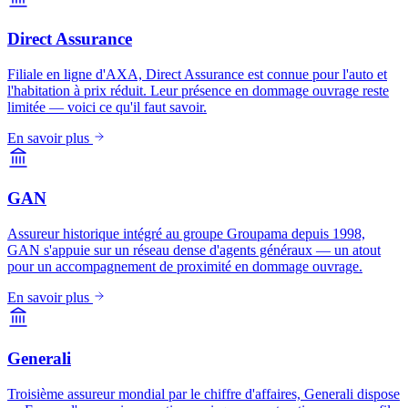
Direct Assurance
Filiale en ligne d'AXA, Direct Assurance est connue pour l'auto et
l'habitation à prix réduit. Leur présence en dommage ouvrage reste
limitée — voici ce qu'il faut savoir.
En savoir plus
GAN
Assureur historique intégré au groupe Groupama depuis 1998,
GAN s'appuie sur un réseau dense d'agents généraux — un atout
pour un accompagnement de proximité en dommage ouvrage.
En savoir plus
Generali
Troisième assureur mondial par le chiffre d'affaires, Generali dispose