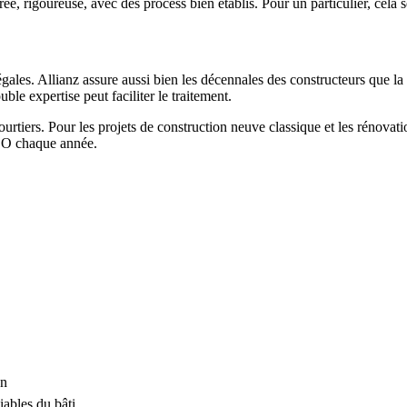
, rigoureuse, avec des process bien établis. Pour un particulier, cela se 
ales. Allianz assure aussi bien les décennales des constructeurs que l
uble expertise peut faciliter le traitement.
ourtiers. Pour les projets de construction neuve classique et les rénovat
s DO chaque année.
on
ables du bâti