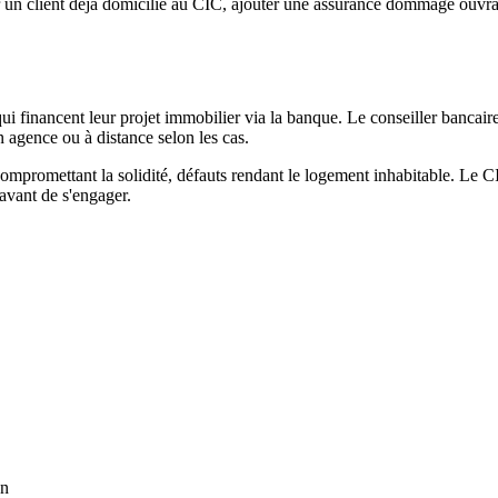
un client déjà domicilié au CIC, ajouter une assurance dommage ouvrag
financent leur projet immobilier via la banque. Le conseiller bancaire 
n agence ou à distance selon les cas.
 compromettant la solidité, défauts rendant le logement inhabitable. Le 
 avant de s'engager.
on