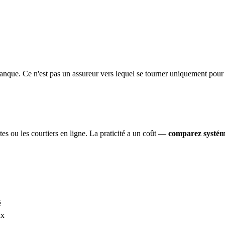
 banque. Ce n'est pas un assureur vers lequel se tourner uniquement po
tes ou les courtiers en ligne. La praticité a un coût —
comparez systé
é
ix