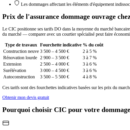
Les dommages affectant les éléments d'équipement indissoci
Prix de l'assurance dommage ouvrage
che
Le CIC positionne ses tarifs DO dans la moyenne du marché bancaire. L
du marché — comparer avec un courtier spécialisé peut faire économis
Type de travaux
Fourchette indicative
% du coût
Construction neuve
3 500 – 4 500 €
2 à 5 %
Rénovation lourde
2 900 – 3 500 €
3 à 7 %
Extension
2 500 – 4 000 €
3 à 6 %
Surélévation
3 000 – 4 500 €
3 à 6 %
Autoconstruction
3 500 – 5 500 €
4 à 8 %
Ces tarifs sont des fourchettes indicatives basées sur les prix du march
Obtenir mon devis gratuit
Pourquoi choisir CIC pour votre dommag