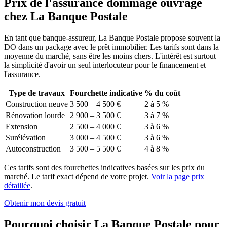
Prix de l'assurance dommage ouvrage
chez La Banque Postale
En tant que banque-assureur, La Banque Postale propose souvent la
DO dans un package avec le prêt immobilier. Les tarifs sont dans la
moyenne du marché, sans être les moins chers. L'intérêt est surtout
la simplicité d'avoir un seul interlocuteur pour le financement et
l'assurance.
Type de travaux
Fourchette indicative
% du coût
Construction neuve
3 500 – 4 500 €
2 à 5 %
Rénovation lourde
2 900 – 3 500 €
3 à 7 %
Extension
2 500 – 4 000 €
3 à 6 %
Surélévation
3 000 – 4 500 €
3 à 6 %
Autoconstruction
3 500 – 5 500 €
4 à 8 %
Ces tarifs sont des fourchettes indicatives basées sur les prix du
marché. Le tarif exact dépend de votre projet.
Voir la page prix
détaillée
.
Obtenir mon devis gratuit
Pourquoi choisir La Banque Postale pour