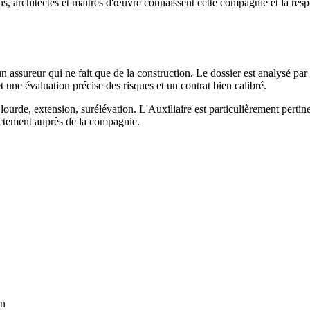
 architectes et maîtres d'œuvre connaissent cette compagnie et la respecte
 assureur qui ne fait que de la construction. Le dossier est analysé par
e évaluation précise des risques et un contrat bien calibré.
lourde, extension, surélévation. L'Auxiliaire est particulièrement pertin
rectement auprès de la compagnie.
on