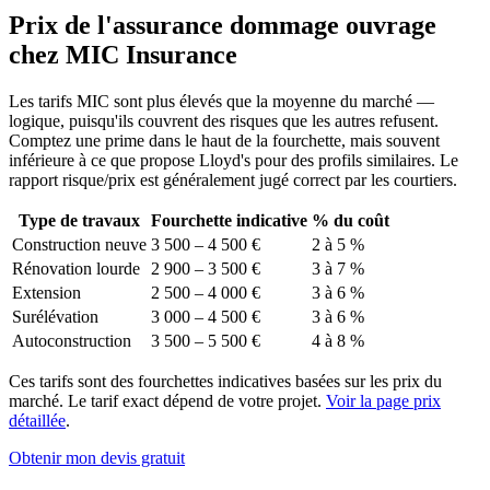
Prix de l'assurance dommage ouvrage
chez MIC Insurance
Les tarifs MIC sont plus élevés que la moyenne du marché —
logique, puisqu'ils couvrent des risques que les autres refusent.
Comptez une prime dans le haut de la fourchette, mais souvent
inférieure à ce que propose Lloyd's pour des profils similaires. Le
rapport risque/prix est généralement jugé correct par les courtiers.
Type de travaux
Fourchette indicative
% du coût
Construction neuve
3 500 – 4 500 €
2 à 5 %
Rénovation lourde
2 900 – 3 500 €
3 à 7 %
Extension
2 500 – 4 000 €
3 à 6 %
Surélévation
3 000 – 4 500 €
3 à 6 %
Autoconstruction
3 500 – 5 500 €
4 à 8 %
Ces tarifs sont des fourchettes indicatives basées sur les prix du
marché. Le tarif exact dépend de votre projet.
Voir la page prix
détaillée
.
Obtenir mon devis gratuit