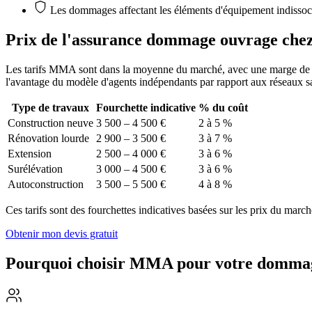
Les dommages affectant les éléments d'équipement indissoci
Prix de l'assurance dommage ouvrage
ch
Les tarifs MMA sont dans la moyenne du marché, avec une marge de nég
l'avantage du modèle d'agents indépendants par rapport aux réseaux sa
Type de travaux
Fourchette indicative
% du coût
Construction neuve
3 500 – 4 500 €
2 à 5 %
Rénovation lourde
2 900 – 3 500 €
3 à 7 %
Extension
2 500 – 4 000 €
3 à 6 %
Surélévation
3 000 – 4 500 €
3 à 6 %
Autoconstruction
3 500 – 5 500 €
4 à 8 %
Ces tarifs sont des fourchettes indicatives basées sur les prix du march
Obtenir mon devis gratuit
Pourquoi choisir MMA pour votre domma