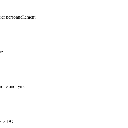
sier personnellement.
te.
onique anonyme.
e la DO.