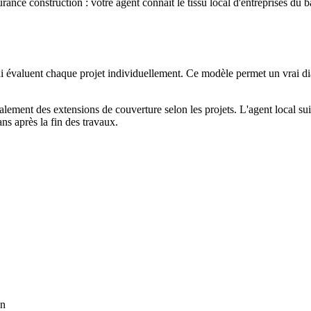
ance construction : votre agent connaît le tissu local d'entreprises du b
valuent chaque projet individuellement. Ce modèle permet un vrai dial
lement des extensions de couverture selon les projets. L'agent local su
ns après la fin des travaux.
on