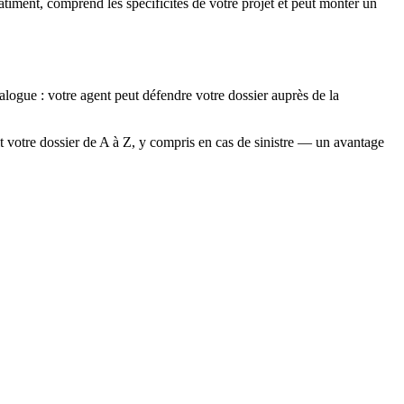
âtiment, comprend les spécificités de votre projet et peut monter un
ogue : votre agent peut défendre votre dossier auprès de la
it votre dossier de A à Z, y compris en cas de sinistre — un avantage