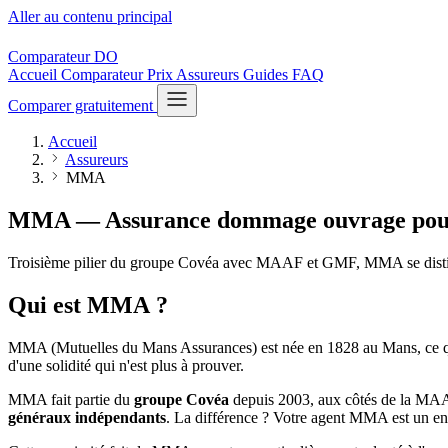
Aller au contenu principal
Comparateur
DO
Accueil
Comparateur
Prix
Assureurs
Guides
FAQ
Comparer gratuitement
Accueil
Assureurs
MMA
MMA — Assurance dommage ouvrage
pou
Troisième pilier du groupe Covéa avec MAAF et GMF, MMA se distin
Qui est MMA ?
MMA (Mutuelles du Mans Assurances) est née en 1828 au Mans, ce qui e
d'une solidité qui n'est plus à prouver.
MMA fait partie du
groupe Covéa
depuis 2003, aux côtés de la MAAF
généraux indépendants
. La différence ? Votre agent MMA est un en