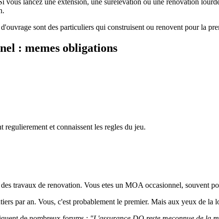
 Si vous lancez une extension, une surelevation ou une renovation lourde,
n.
s d'ouvrage sont des particuliers qui construisent ou renovent pour la pr
nel : memes obligations
nt regulierement et connaissent les regles du jeu.
des travaux de renovation. Vous etes un MOA occasionnel, souvent pour l
iers par an. Vous, c'est probablement le premier. Mais aux yeux de la l
pliquent de nombreux forums :
"L'assurance DO reste meconnue de la maj