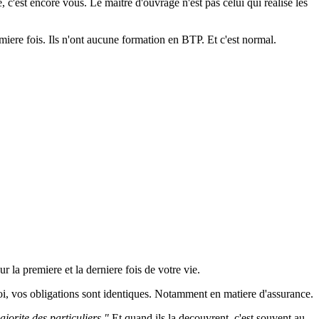
 c'est encore vous. Le maitre d'ouvrage n'est pas celui qui realise les
emiere fois. Ils n'ont aucune formation en BTP. Et c'est normal.
a premiere et la derniere fois de votre vie.
oi, vos obligations sont identiques. Notamment en matiere d'assurance.
orite des particuliers."
Et quand ils la decouvrent, c'est souvent au